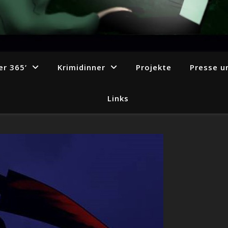
r 365‘
Krimidinner
Projekte
Presse u
Links