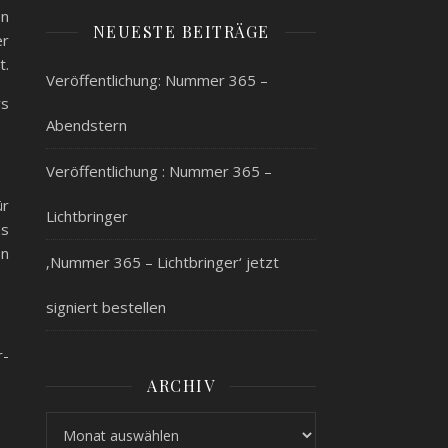
en
NEUESTE BEITRÄGE
er
t.
Veröffentlichung: Nummer 365 –
rs
Abendstern
Veröffentlichung : Nummer 365 –
ür
Lichtbringer
es
en
‚Nummer 365 – Lichtbringer‘ jetzt
signiert bestellen
r-
ARCHIV
Archiv