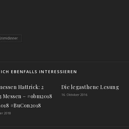
Krimidinner
ICH EBENFALLS INTERESSIEREN
essen Hattrick: 2
Die legasthene Lesung
16. Oktober 2016
3 Messen – #obm2018
018 #BuCon2018
er 2018