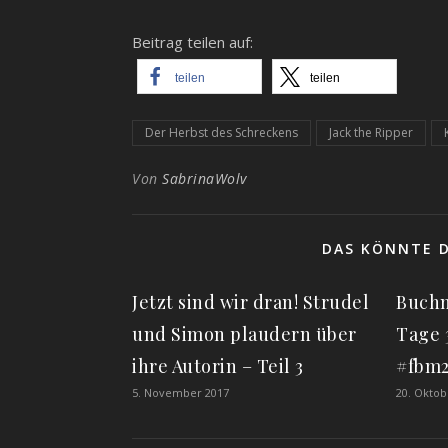
Beitrag teilen auf:
teilen
teilen
Der Herbst des Schreckens
Jack the Ripper
Von
SabrinaWolv
DAS KÖNNTE D
Jetzt sind wir dran! Strudel
Buchm
und Simon plaudern über
Tage 
ihre Autorin – Teil 3
#fbm2
5. November 2017
20. Oktob