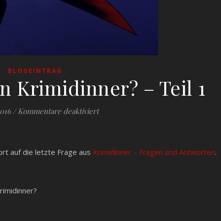
BLOGEINTRAG
n Krimidinner? – Teil 1
für Wie entsteht ein Krimidinner? – T
2016
/
Kommentare deaktiviert
rt auf die letzte Frage aus
Krimidinner – Fragen und Antworten
.
Krimidinner?