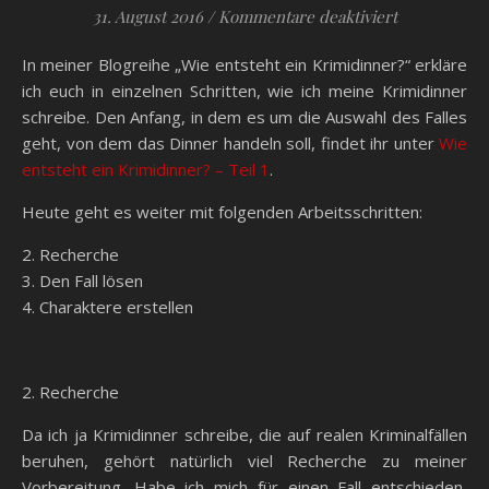
für Wie ents
31. August 2016
/
Kommentare deaktiviert
In meiner Blogreihe „Wie entsteht ein Krimidinner?“ erkläre
ich euch in einzelnen Schritten, wie ich meine Krimidinner
schreibe. Den Anfang, in dem es um die Auswahl des Falles
geht, von dem das Dinner handeln soll, findet ihr unter
Wie
entsteht ein Krimidinner? – Teil 1
.
Heute geht es weiter mit folgenden Arbeitsschritten:
2. Recherche
3. Den Fall lösen
4. Charaktere erstellen
2. Recherche
Da ich ja Krimidinner schreibe, die auf realen Kriminalfällen
beruhen, gehört natürlich viel Recherche zu meiner
Vorbereitung. Habe ich mich für einen Fall entschieden,