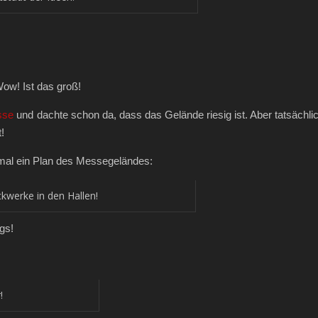
ow! Ist das groß!
sse
und dachte schon da, dass das Gelände riesig ist. Aber tatsächli
!
 mal ein Plan des Messegeländes:
ckwerke in den Hallen!
gs!
!