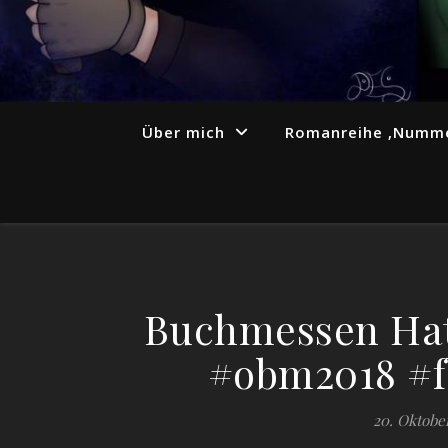
Über mich
Romanreihe ‚Numme
Buchmessen Hatt
#obm2018 #
20. Oktobe