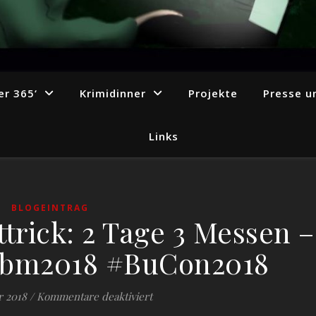
r 365‘
Krimidinner
Projekte
Presse u
Links
BLOGEINTRAG
rick: 2 Tage 3 Messen –
fbm2018 #BuCon2018
für Buchmessen Hattrick: 2 Tage
r 2018
/
Kommentare deaktiviert