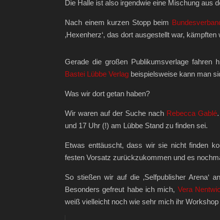
Die Halle ist also irgendwie eine Mischung aus d
Nach einem kurzen Stopp beim
Bundesverband
‚Hexenherz‘, das dort ausgestellt war, kämpften
Gerade die großen Publikumsverlage fahren hi
Bastei Lübbe Verlag
beispielsweise kann man sich
Was wir dort getan haben?
Wir waren auf der Suche nach
Rebecca Gablé
und 17 Uhr (!) am Lübbe Stand zu finden sei.
Etwas enttäuscht, dass wir sie nicht finden ko
festen Vorsatz zurückzukommen und es nochma
So stießen wir auf die ‚Selfpublisher Arena‘ an
Besonders gefreut habe ich mich,
Vera Nentwi
weiß vielleicht noch wie sehr mich ihr Workshop