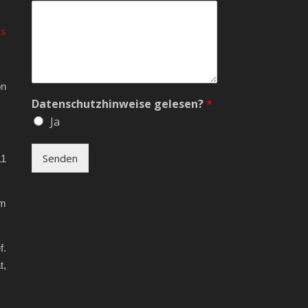
rs
on
Datenschutzhinweise gelesen?
*
Ja
Senden
11
em
f.
t,