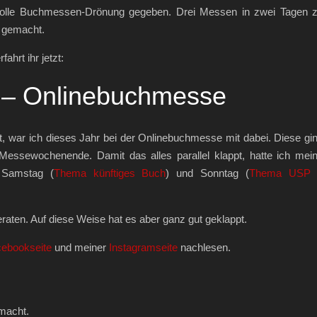
 volle Buchmessen-Drönung gegeben. Drei Messen in zwei Tagen 
t gemacht.
ahrt ihr jetzt:
– Onlinebuchmesse
t, war ich dieses Jahr bei der Onlinebuchmesse mit dabei. Diese gi
essewochenende. Damit das alles parallel klappt, hatte ich mei
 Samstag (
Thema künftiges Buch
) und Sonntag (
Thema USP 
eraten. Auf diese Weise hat es aber ganz gut geklappt.
ebookseite
und meiner
Instagramseite
nachlesen.
macht.