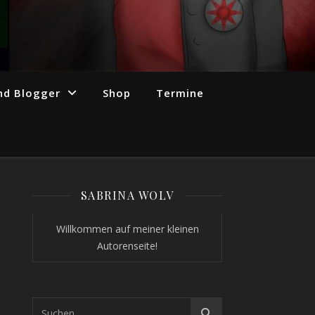
nd Blogger
Shop
Termine
SABRINA WOLV
Willkommen auf meiner kleinen
Autorenseite!
 3 Messen – #obm2018 #fbm2018 #BuCon2018